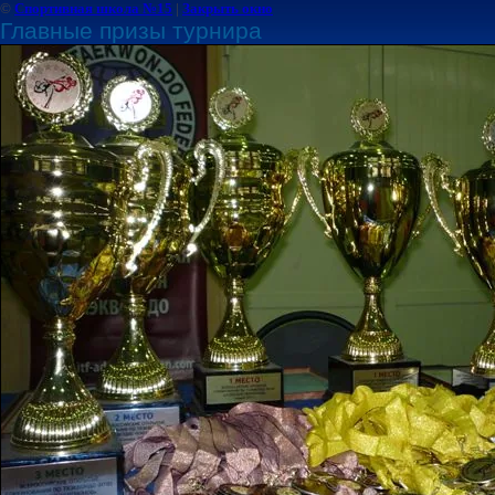
©
Спортивная школа №15
|
Закрыть окно
Главные призы турнира